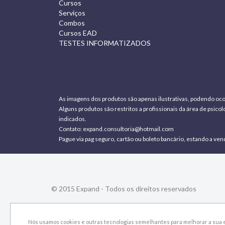
Cursos
Serviços
Combos
Cursos EAD
TESTES INFORMATIZADOS
As imagens dos produtos são apenas ilustrativas, podendo oco
Alguns produtos são restritos a profissionais da área de psic
indicados.
Contato:
expand.consultoria@hotmail.com
Pague via pag seguro, cartão ou boleto bancário, estando a ven
© 2015 Expand - Todos os direitos reservados
Nós usamos cookies e outras tecnologias semelhantes para melhorar a sua e