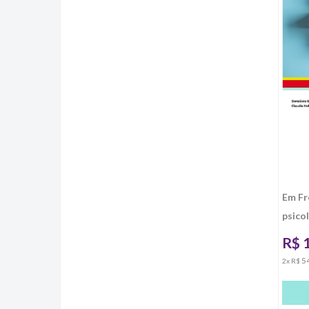
Em Fr
psicol
R$
5
2x R$