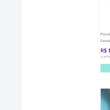
Psico
Funda
R$
5
2x R$