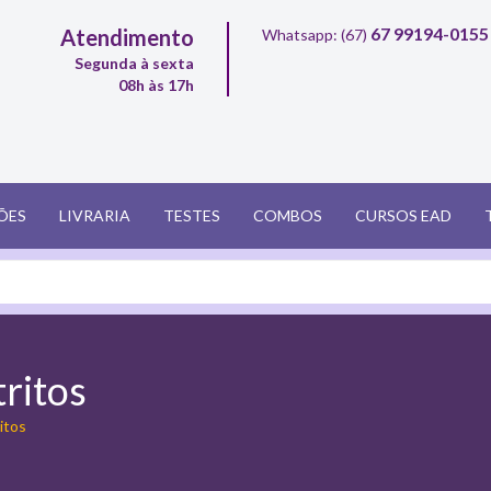
67 99194-0155
Atendimento
Whatsapp: (67)
Segunda à sexta
08h às 17h
ÕES
LIVRARIA
TESTES
COMBOS
CURSOS EAD
ritos
itos