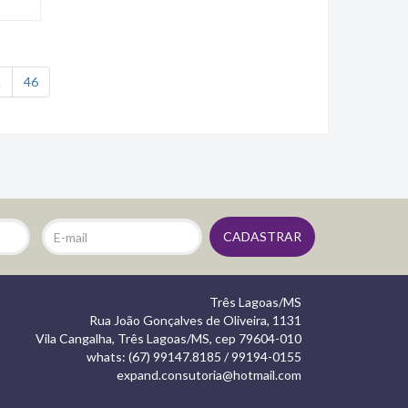
.
46
Três Lagoas/MS
Rua João Gonçalves de Oliveira, 1131
Vila Cangalha, Três Lagoas/MS, cep 79604-010
whats: (67) 99147.8185 / 99194-0155
expand.consutoria@hotmail.com