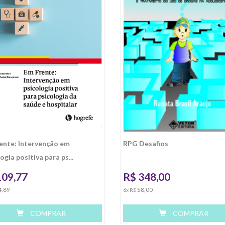
ente: Intervenção em
RPG Desafios
ogia positiva para ps...
109,77
R$
348,00
4,89
58,00
6x R$
COMPRAR
COMPRAR