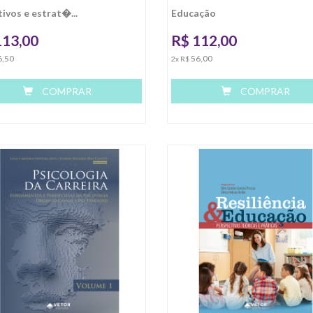
ivos e estrat�...
Educação
113,00
R$
112,00
6,50
56,00
2x R$
COMPRAR
COMPRAR