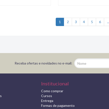
1
2
3
4
5
6
..
Receba ofertas e novidades no e-mail:
Institucional
Como comprar
s
Cursos
Entrega
Formas de pagamento