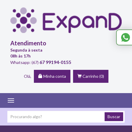
Atendimento
Segunda à sexta
08h às 17h
67 99194-0155
Whatsapp: (67)
Olá,
Minha conta
Carrinho
(0)
Toggle
navigation
Buscar