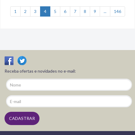
1
2
3
4
5
6
7
8
9
...
146
Receba ofertas e novidades no e-mail: