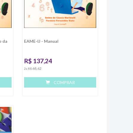
o da
EAME-IJ - Manual
R$
137,24
68,62
2x R$
COMPRAR