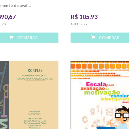
mento de avali...
490,67
R$
105,93
1,78
52,97
2x R$
COMPRAR
COMPRAR