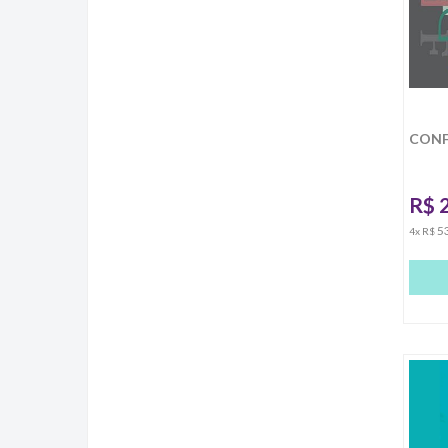
CONFI
R$
5
4x R$