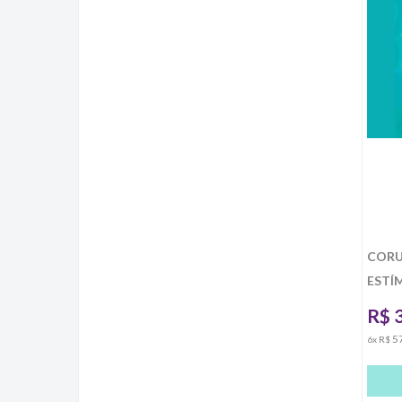
CORU
ESTÍ
R$
5
6x R$