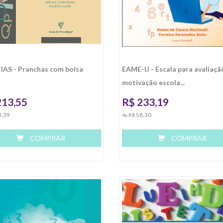
AS - Pranchas com bolsa
EAME-IJ - Escala para avaliaçã
motivação escola...
213,55
R$
233,19
3,39
58,30
4x R$
COMPRAR
COMPRAR