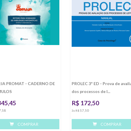
JA PROMAT - CADERNO DE
PROLEC 3º ED - Prova de avali
MULOS
dos processos de l...
345,45
R$
172,50
7,58
57,50
3x R$
COMPRAR
COMPRAR