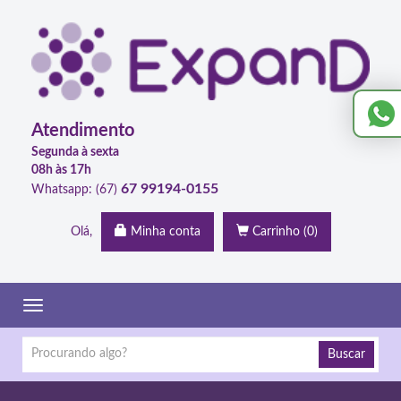
Atendimento
Segunda à sexta
08h às 17h
67 99194-0155
Whatsapp: (67)
Olá,
Minha conta
Carrinho
(0)
Toggle
navigation
Buscar