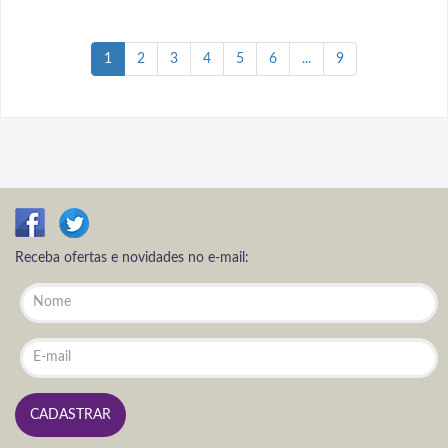
1
2
3
4
5
6
...
9
Receba ofertas e novidades no e-mail: