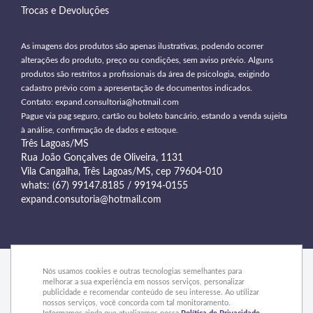
Trocas e Devoluções
As imagens dos produtos são apenas ilustrativas, podendo ocorrer
alterações do produto, preço ou condições, sem aviso prévio. Alguns
produtos são restritos a profissionais da área de psicologia, exigindo
cadastro prévio com a apresentação de documentos indicados.
Contato:
expand.consultoria@hotmail.com
Pague via pag seguro, cartão ou boleto bancário, estando a venda sujeita
à análise, confirmação de dados e estoque.
Três Lagoas/MS
Rua João Gonçalves de Oliveira, 1131
Vila Cangalha, Três Lagoas/MS, cep 79604-010
whats: (67) 99147.8185 / 99194-0155
expand.consutoria@hotmail.com
Nós usamos cookies e outras tecnologias semelhantes para
melhorar a sua experiência em nossos serviços, personalizar
publicidade e recomendar conteúdo de seu interesse. Ao utilizar
© 2015 Expand - Todos os direitos reservados
nossos serviços, você concorda com tal monitoramento.