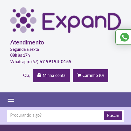
Atendimento
Segunda à sexta
08h às 17h
67 99194-0155
Whatsapp: (67)
Olá,
Minha conta
Carrinho
(0)
Toggle
navigation
Buscar