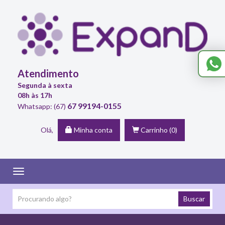
Atendimento
Segunda à sexta
08h às 17h
67 99194-0155
Whatsapp: (67)
Olá,
Minha conta
Carrinho
(0)
Toggle
navigation
Buscar