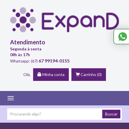
Atendimento
Segunda à sexta
08h às 17h
67 99194-0155
Whatsapp: (67)
Olá,
Minha conta
Carrinho
(0)
Toggle
navigation
Buscar