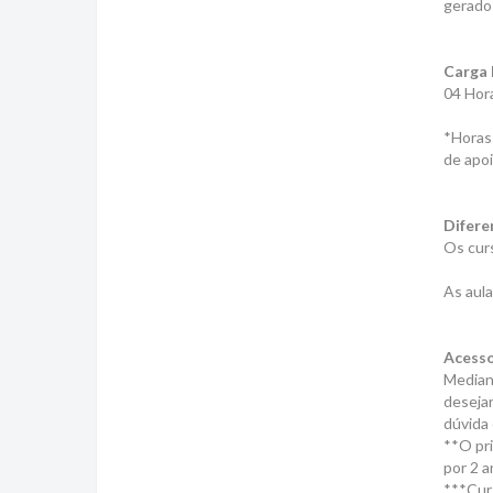
gerado 
Carga 
04 Hor
*Horas 
de apoi
Difere
Os curs
As aula
Acesso
Mediant
desejar
dúvida 
**O pri
por 2 a
***Cur