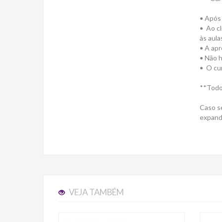
• Após 
• Ao cl
às aula
• A apr
• Não h
• O cu
**Todos
Caso se
expand
VEJA TAMBÉM