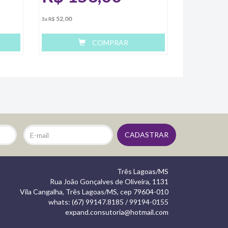
52,00
3x R$
COMPRAR
Três Lagoas/MS
Rua João Gonçalves de Oliveira, 1131
Vila Cangalha, Três Lagoas/MS, cep 79604-010
whats: (67) 99147.8185 / 99194-0155
expand.consutoria@hotmail.com