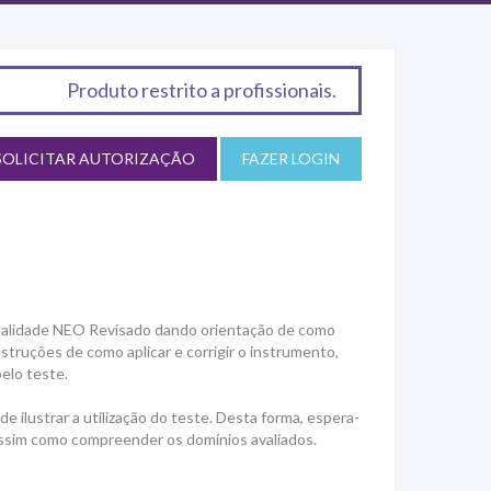
Produto restrito a profissionais.
SOLICITAR AUTORIZAÇÃO
FAZER LOGIN
nalidade NEO Revisado dando orientação de como
nstruções de como aplicar e corrigir o instrumento,
elo teste.
e ilustrar a utilização do teste. Desta forma, espera-
r, assim como compreender os domínios avaliados.