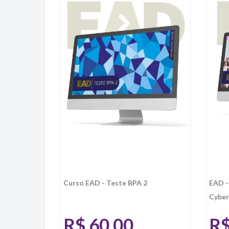
Curso EAD - Teste BPA 2
EAD - 
Cyber
R$
60,00
R