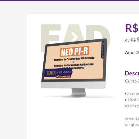
R$
ou
R$
Ano:
0
Desc
Curso 
O curs
utilizá
assim c
A versã
se que,