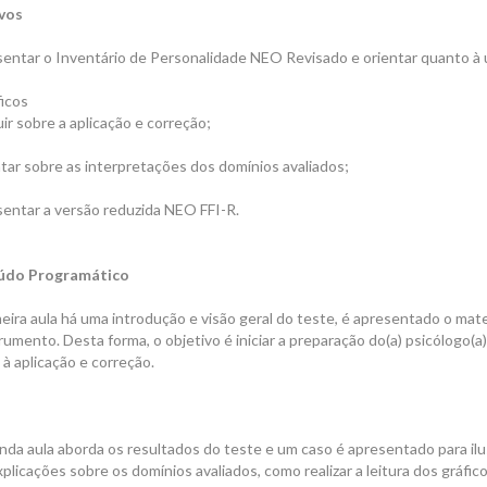
vos
entar o Inventário de Personalidade NEO Revisado e orientar quanto à u
icos
uir sobre a aplicação e correção;
tar sobre as interpretações dos domínios avaliados;
entar a versão reduzida NEO FFI-R.
údo Programático
eira aula há uma introdução e visão geral do teste, é apresentado o mate
rumento. Desta forma, o objetivo é iniciar a preparação do(a) psicólogo(
à aplicação e correção.
da aula aborda os resultados do teste e um caso é apresentado para ilus
plicações sobre os domínios avaliados, como realizar a leitura dos gráfic