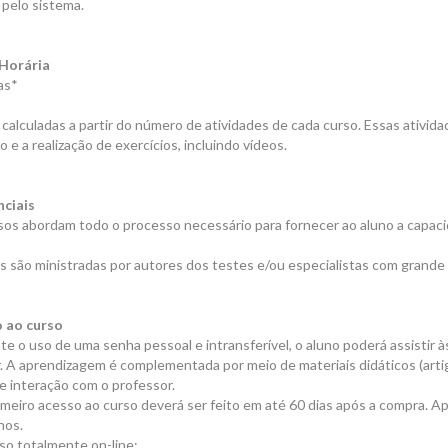
pelo sistema.
Horária
as*
calculadas a partir do número de atividades de cada curso. Essas atividad
o e a realização de exercícios, incluindo vídeos.
nciais
os abordam todo o processo necessário para fornecer ao aluno a capacidad
s são ministradas por autores dos testes e/ou especialistas com grande 
 ao curso
e o uso de uma senha pessoal e intransferível, o aluno poderá assistir 
. A aprendizagem é complementada por meio de materiais didáticos (artig
e interação com o professor.
meiro acesso ao curso deverá ser feito em até 60 dias após a compra. Ap
nos.
so totalmente on-line: