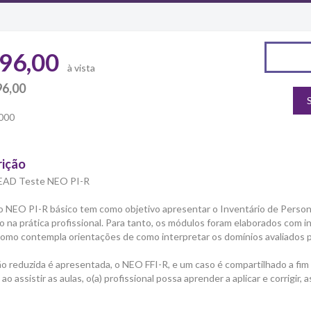
96,00
à vista
96,00
000
rição
EAD Teste NEO PI-R
o NEO PI-R básico tem como objetivo apresentar o Inventário de Perso
-lo na prática profissional. Para tanto, os módulos foram elaborados com i
omo contempla orientações de como interpretar os domínios avaliados p
o reduzida é apresentada, o NEO FFI-R, e um caso é compartilhado a fim d
 ao assistir as aulas, o(a) profissional possa aprender a aplicar e corrigi