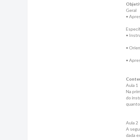
Objeti
Geral
• Apres
Específ
• Instr
• Orien
• Apres
Conte
Aula 1
Na prim
do inst
quanto 
Aula 2
A segun
dada ex