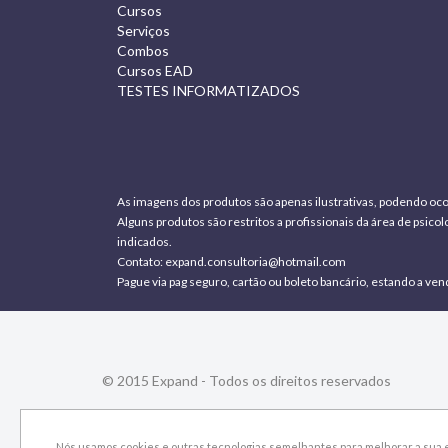
Cursos
Serviços
Combos
Cursos EAD
TESTES INFORMATIZADOS
As imagens dos produtos são apenas ilustrativas, podendo oco
Alguns produtos são restritos a profissionais da área de psic
indicados.
Contato:
expand.consultoria@hotmail.com
Pague via pag seguro, cartão ou boleto bancário, estando a ven
© 2015 Expand - Todos os direitos reservados
Nós usamos cookies e outras tecnologias semelhantes para melhorar a sua e