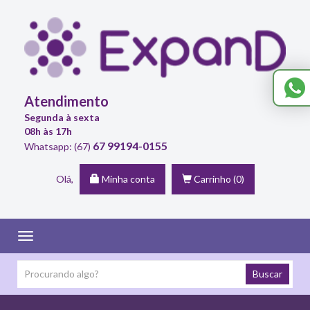
Atendimento
Segunda à sexta
08h às 17h
67 99194-0155
Whatsapp: (67)
Olá,
Minha conta
Carrinho
(0)
Toggle
navigation
Buscar