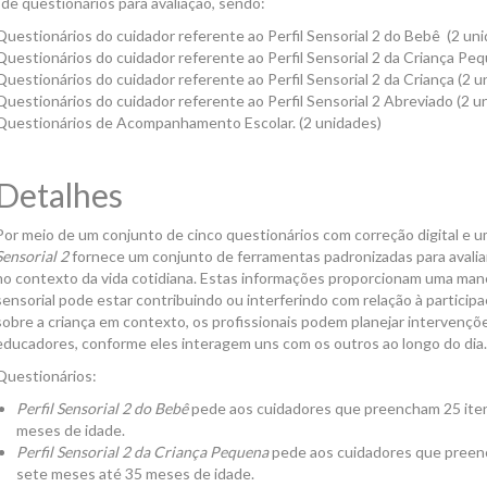
 de questionários para avaliação, sendo:
Questionários do cuidador referente ao Perfil Sensorial 2 do Bebê (2 un
Questionários do cuidador referente ao Perfil Sensorial 2 da Criança Pe
Questionários do cuidador referente ao Perfil Sensorial 2 da Criança (2 u
Questionários do cuidador referente ao Perfil Sensorial 2 Abreviado (2 u
Questionários de Acompanhamento Escolar. (2 unidades)
Detalhes
Por meio de um conjunto de cinco questionários com correção digital e u
Sensorial 2
fornece um conjunto de ferramentas padronizadas para avalia
no contexto da vida cotidiana. Estas informações proporcionam uma ma
sensorial pode estar contribuindo ou interferindo com relação à partic
sobre a criança em contexto, os profissionais podem planejar intervenções
educadores, conforme eles interagem uns com os outros ao longo do dia
Questionários:
Perfil Sensorial 2 do Bebê
pede aos cuidadores que preencham 25 iten
meses de idade.
Perfil Sensorial 2 da Criança Pequena
pede aos cuidadores que preenc
sete meses até 35 meses de idade.