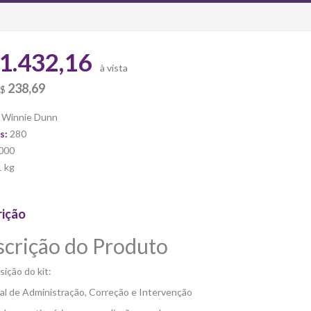
1.432,16
à vista
238,69
R$
:
Winnie Dunn
s:
280
000
1 kg
rição
crição do Produto
ição do kit:
al de Administração, Correção e Intervenção