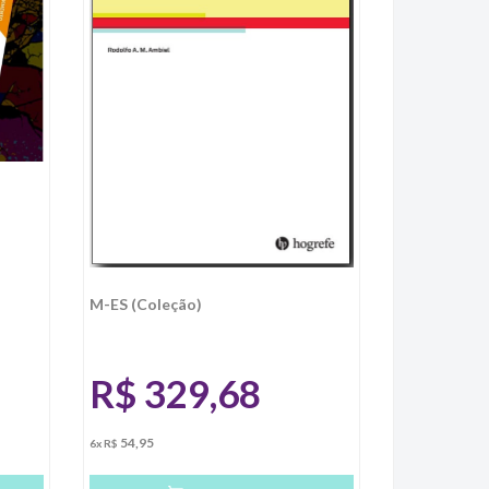
M-ES (Coleção)
R$
329,68
54,95
6x R$