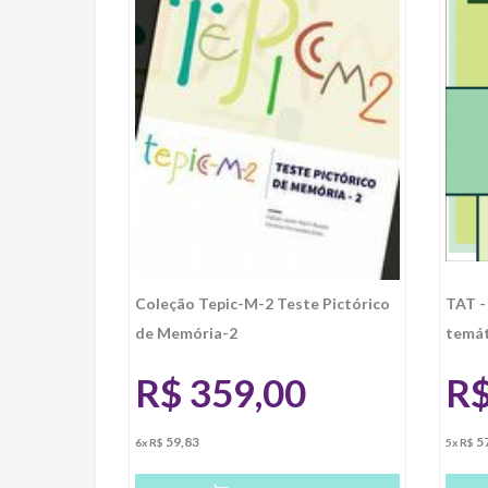
Coleção Tepic-M-2 Teste Pictórico
TAT -
de Memória-2
temát
R$
359,00
R
59,83
5
6x R$
5x R$