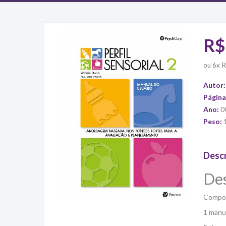
R$
ou
6x 
Autor
Página
Ano:
0
Peso:
Desc
Des
Compos
1 manu