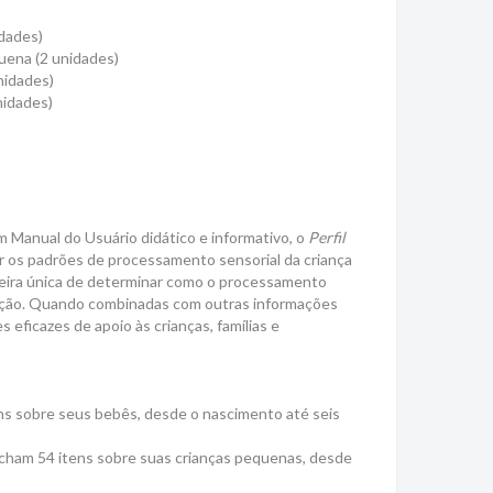
idades)
quena (2 unidades)
nidades)
nidades)
m Manual do Usuário didático e informativo, o
Perfil
r os padrões de processamento sensorial da criança
neira única de determinar como o processamento
ipação. Quando combinadas com outras informações
 eficazes de apoio às crianças, famílias e
.
s sobre seus bebês, desde o nascimento até seis
ham 54 itens sobre suas crianças pequenas, desde