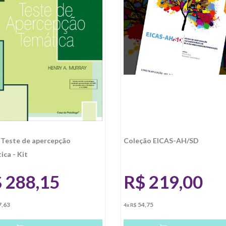
 Teste de apercepção
Coleção EICAS-AH/SD
ica - Kit
$
288,15
R$
219,00
7,63
54,75
4x R$