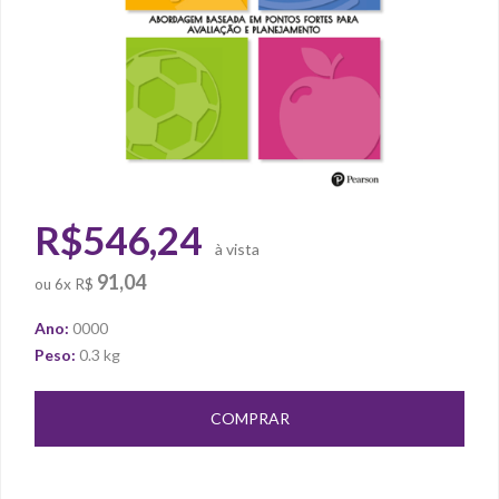
R$546,24
à vista
91,04
ou
6x R$
Ano:
0000
Peso:
0.3 kg