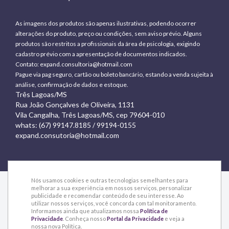
As imagens dos produtos são apenas ilustrativas, podendo ocorrer
alterações do produto, preço ou condições, sem aviso prévio. Alguns
produtos são restritos a profissionais da área de psicologia, exigindo
cadastro prévio com a apresentação de documentos indicados.
Contato:
expand.consultoria@hotmail.com
Pague via pag seguro, cartão ou boleto bancário, estando a venda sujeita à
análise, confirmação de dados e estoque.
Três Lagoas/MS
Rua João Gonçalves de Oliveira, 1131
Vila Cangalha, Três Lagoas/MS, cep 79604-010
whats: (67) 99147.8185 / 99194-0155
expand.consutoria@hotmail.com
Nós usamos cookies e outras tecnologias semelhantes para
melhorar a sua experiência em nossos serviços, personalizar
publicidade e recomendar conteúdo de seu interesse. Ao
utilizar nossos serviços, você concorda com tal monitoramento.
© 2015 Expand - Todos os direitos reservados
Informamos ainda que atualizamos nossa
Política de
Privacidade
. Conheça nosso
Portal da Privacidade
e veja a
nossa nova Política.