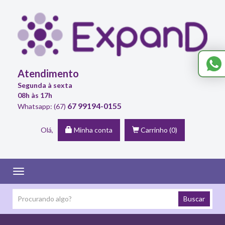
Atendimento
Segunda à sexta
08h às 17h
67 99194-0155
Whatsapp: (67)
Olá,
Minha conta
Carrinho
(0)
Toggle
navigation
Buscar