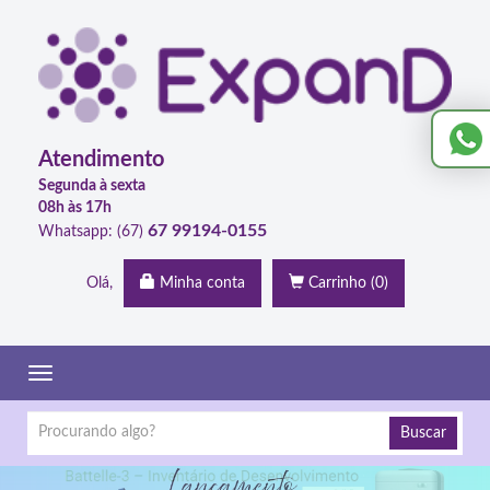
Atendimento
Segunda à sexta
08h às 17h
67 99194-0155
Whatsapp: (67)
Olá,
Minha conta
Carrinho
(0)
Toggle
navigation
Buscar