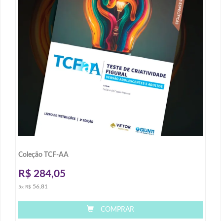
Coleção TCF-AA
R$
284,05
56,81
5x R$
COMPRAR