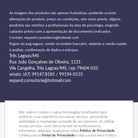
As imagens dos produtos são apenas ilustrativas, podendo ocorrer
alterações do produto, preço ou condições, sem aviso prévio. Alguns
produtos são restritos a profissionais da área de psicologia, exigindo
cadastro prévio com a apresentação de documentos indicados.
Contato:
expand.consultoria@hotmail.com
Pague via pag seguro, cartão ou boleto bancário, estando a venda sujeita
à análise, confirmação de dados e estoque.
Três Lagoas/MS
Rua João Gonçalves de Oliveira, 1131
Vila Cangalha, Três Lagoas/MS, cep 79604-010
whats: (67) 99147.8185 / 99194-0155
expand.consutoria@hotmail.com
Nós usamos cookies e outras tecnologias semelhantes para
melhorar a sua experiência em nossos serviços, personalizar
publicidade e recomendar conteúdo de seu interesse. Ao utilizar
© 2015 Expand - Todos os direitos reservados
nossos serviços, você concorda com tal monitoramento.
Informamos ainda que atualizamos nossa
Política de Privacidade
.
Conheça nosso
Portal da Privacidade
e veja a nossa nova Política.