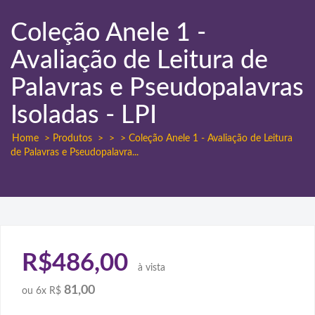
Coleção Anele 1 -
Avaliação de Leitura de
Palavras e Pseudopalavras
Isoladas - LPI
Home
> Produtos
>
>
> Coleção Anele 1 - Avaliação de Leitura
de Palavras e Pseudopalavra...
R$486,00
à vista
81,00
ou
6x R$