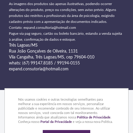
As imagens dos produtos são apenas ilustrativas, podendo ocorrer
alterações do produto, preço ou condições, sem aviso prévio. Alguns
produtos são restritos a profissionais da área de psicologia, exigindo
cadastro prévio com a apresentação de documentos indicados.
Contato:
expand.consultoria@hotmail.com
Pague via pag seguro, cartão ou boleto bancário, estando a venda sujeita
à análise, confirmação de dados e estoque.
Três Lagoas/MS
Rua João Gonçalves de Oliveira, 1131
Vila Cangalha, Três Lagoas/MS, cep 79604-010
whats: (67) 99147.8185 / 99194-0155
expand.consutoria@hotmail.com
Nós usamos cookies e outras tecnologias semelhantes para
melhorar a sua experiência em nossos serviços, personalizar
publicidade e recomendar conteúdo de seu interesse. Ao utilizar
© 2015 Expand - Todos os direitos reservados
nossos serviços, você concorda com tal monitoramento.
Informamos ainda que atualizamos nossa
Política de Privacidade
.
Conheça nosso
Portal da Privacidade
e veja a nossa nova Política.