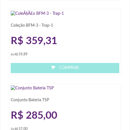
Coleção BFM-3 - Trap-1
R$
359,31
59,89
6x R$
COMPRAR
Conjunto Bateria TSP
R$
285,00
57,00
5x R$