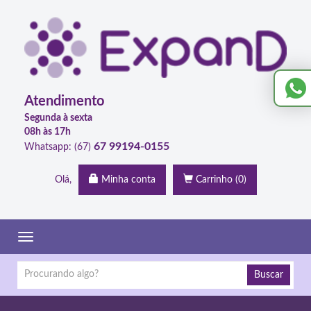
Atendimento
Segunda à sexta
08h às 17h
67 99194-0155
Whatsapp: (67)
Olá,
Minha conta
Carrinho
(0)
Toggle
navigation
Buscar