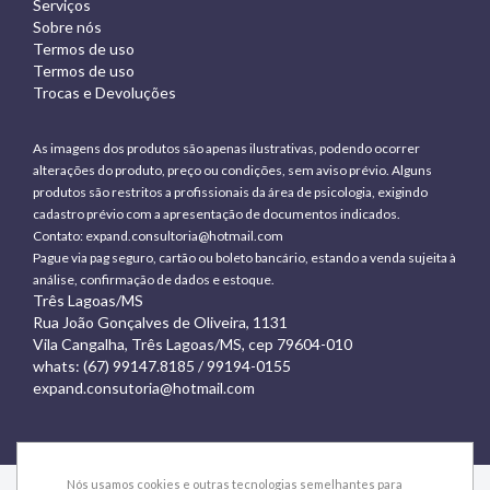
Serviços
Sobre nós
Termos de uso
Termos de uso
Trocas e Devoluções
As imagens dos produtos são apenas ilustrativas, podendo ocorrer
alterações do produto, preço ou condições, sem aviso prévio. Alguns
produtos são restritos a profissionais da área de psicologia, exigindo
cadastro prévio com a apresentação de documentos indicados.
Contato:
expand.consultoria@hotmail.com
Pague via pag seguro, cartão ou boleto bancário, estando a venda sujeita à
análise, confirmação de dados e estoque.
Três Lagoas/MS
Rua João Gonçalves de Oliveira, 1131
Vila Cangalha, Três Lagoas/MS, cep 79604-010
whats: (67) 99147.8185 / 99194-0155
expand.consutoria@hotmail.com
Nós usamos cookies e outras tecnologias semelhantes para