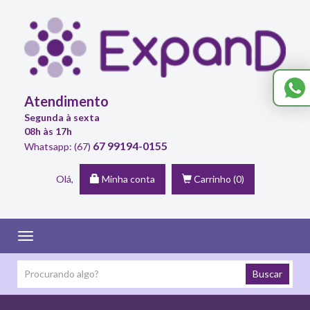
Atendimento
Segunda à sexta
08h às 17h
67 99194-0155
Whatsapp: (67)
Olá,
Minha conta
Carrinho
(0)
Toggle
navigation
Buscar