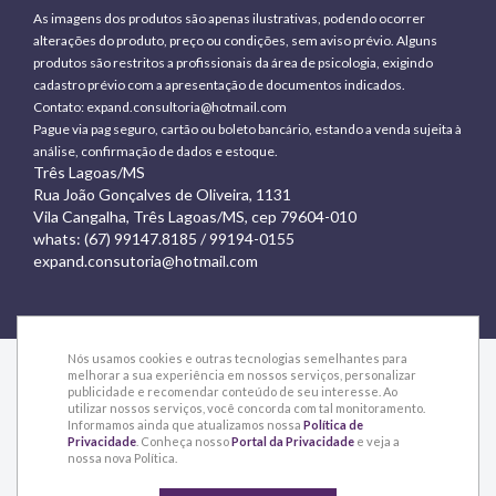
As imagens dos produtos são apenas ilustrativas, podendo ocorrer
alterações do produto, preço ou condições, sem aviso prévio. Alguns
produtos são restritos a profissionais da área de psicologia, exigindo
cadastro prévio com a apresentação de documentos indicados.
Contato:
expand.consultoria@hotmail.com
Pague via pag seguro, cartão ou boleto bancário, estando a venda sujeita à
análise, confirmação de dados e estoque.
Três Lagoas/MS
Rua João Gonçalves de Oliveira, 1131
Vila Cangalha, Três Lagoas/MS, cep 79604-010
whats: (67) 99147.8185 / 99194-0155
expand.consutoria@hotmail.com
Nós usamos cookies e outras tecnologias semelhantes para
melhorar a sua experiência em nossos serviços, personalizar
publicidade e recomendar conteúdo de seu interesse. Ao
utilizar nossos serviços, você concorda com tal monitoramento.
© 2015 Expand - Todos os direitos reservados
Informamos ainda que atualizamos nossa
Política de
Privacidade
. Conheça nosso
Portal da Privacidade
e veja a
nossa nova Política.