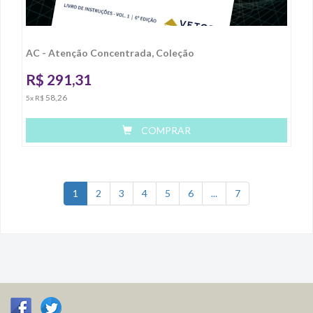
AC - Atenção Concentrada, Coleção
R$
291,31
58,26
5x R$
COMPRAR
1
2
3
4
5
6
...
7